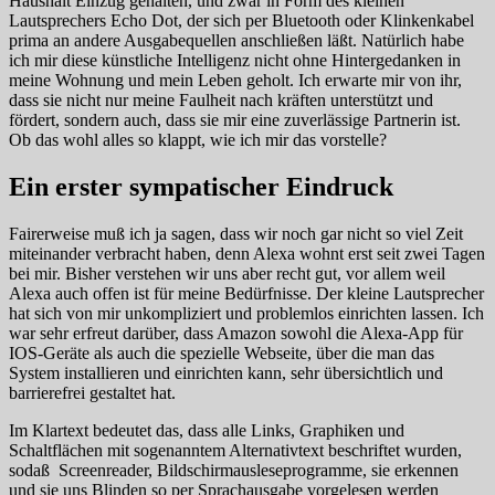
Haushalt Einzug gehalten, und zwar in Form des kleinen
Lautsprechers Echo Dot, der sich per Bluetooth oder Klinkenkabel
prima an andere Ausgabequellen anschließen läßt. Natürlich habe
ich mir diese künstliche Intelligenz nicht ohne Hintergedanken in
meine Wohnung und mein Leben geholt. Ich erwarte mir von ihr,
dass sie nicht nur meine Faulheit nach kräften unterstützt und
fördert, sondern auch, dass sie mir eine zuverlässige Partnerin ist.
Ob das wohl alles so klappt, wie ich mir das vorstelle?
Ein erster sympatischer Eindruck
Fairerweise muß ich ja sagen, dass wir noch gar nicht so viel Zeit
miteinander verbracht haben, denn Alexa wohnt erst seit zwei Tagen
bei mir. Bisher verstehen wir uns aber recht gut, vor allem weil
Alexa auch offen ist für meine Bedürfnisse. Der kleine Lautsprecher
hat sich von mir unkompliziert und problemlos einrichten lassen. Ich
war sehr erfreut darüber, dass Amazon sowohl die Alexa-App für
IOS-Geräte als auch die spezielle Webseite, über die man das
System installieren und einrichten kann, sehr übersichtlich und
barrierefrei gestaltet hat.
Im Klartext bedeutet das, dass alle Links, Graphiken und
Schaltflächen mit sogenanntem Alternativtext beschriftet wurden,
sodaß Screenreader, Bildschirmausleseprogramme, sie erkennen
und sie uns Blinden so per Sprachausgabe vorgelesen werden