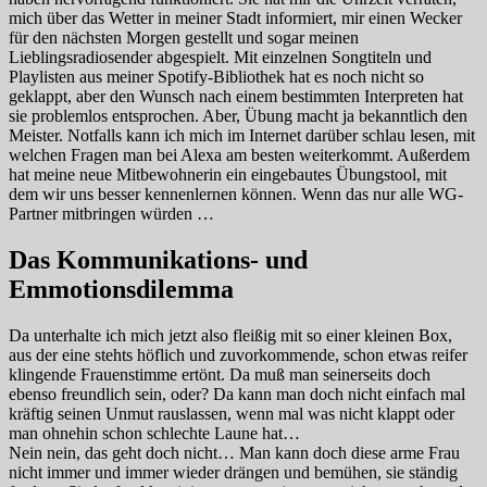
mich über das Wetter in meiner Stadt informiert, mir einen Wecker
für den nächsten Morgen gestellt und sogar meinen
Lieblingsradiosender abgespielt. Mit einzelnen Songtiteln und
Playlisten aus meiner Spotify-Bibliothek hat es noch nicht so
geklappt, aber den Wunsch nach einem bestimmten Interpreten hat
sie problemlos entsprochen. Aber, Übung macht ja bekanntlich den
Meister. Notfalls kann ich mich im Internet darüber schlau lesen, mit
welchen Fragen man bei Alexa am besten weiterkommt. Außerdem
hat meine neue Mitbewohnerin ein eingebautes Übungstool, mit
dem wir uns besser kennenlernen können. Wenn das nur alle WG-
Partner mitbringen würden …
Das Kommunikations- und
Emmotionsdilemma
Da unterhalte ich mich jetzt also fleißig mit so einer kleinen Box,
aus der eine stehts höflich und zuvorkommende, schon etwas reifer
klingende Frauenstimme ertönt. Da muß man seinerseits doch
ebenso freundlich sein, oder? Da kann man doch nicht einfach mal
kräftig seinen Unmut rauslassen, wenn mal was nicht klappt oder
man ohnehin schon schlechte Laune hat…
Nein nein, das geht doch nicht… Man kann doch diese arme Frau
nicht immer und immer wieder drängen und bemühen, sie ständig