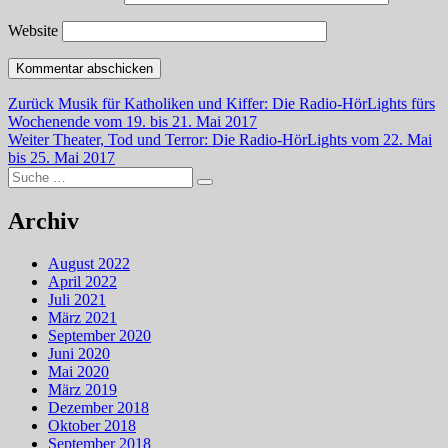
Website
Beitragsnavigation
Vorheriger
Zurück
Musik für Katholiken und Kiffer: Die Radio-HörLights fürs
Beitrag:
Wochenende vom 19. bis 21. Mai 2017
Nächster
Weiter
Theater, Tod und Terror: Die Radio-HörLights vom 22. Mai
Beitrag:
bis 25. Mai 2017
Suche
Suchen
nach:
Archiv
August 2022
April 2022
Juli 2021
März 2021
September 2020
Juni 2020
Mai 2020
März 2019
Dezember 2018
Oktober 2018
September 2018