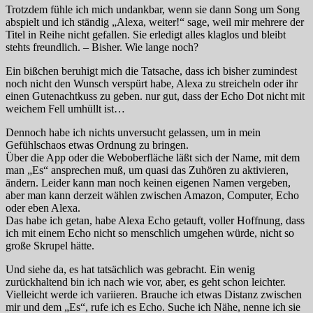
Trotzdem fühle ich mich undankbar, wenn sie dann Song um Song
abspielt und ich ständig „Alexa, weiter!“ sage, weil mir mehrere der
Titel in Reihe nicht gefallen. Sie erledigt alles klaglos und bleibt
stehts freundlich. – Bisher. Wie lange noch?
Ein bißchen beruhigt mich die Tatsache, dass ich bisher zumindest
noch nicht den Wunsch verspürt habe, Alexa zu streicheln oder ihr
einen Gutenachtkuss zu geben. nur gut, dass der Echo Dot nicht mit
weichem Fell umhüllt ist…
Dennoch habe ich nichts unversucht gelassen, um in mein
Gefühlschaos etwas Ordnung zu bringen.
Über die App oder die Weboberfläche läßt sich der Name, mit dem
man „Es“ ansprechen muß, um quasi das Zuhören zu aktivieren,
ändern. Leider kann man noch keinen eigenen Namen vergeben,
aber man kann derzeit wählen zwischen Amazon, Computer, Echo
oder eben Alexa.
Das habe ich getan, habe Alexa Echo getauft, voller Hoffnung, dass
ich mit einem Echo nicht so menschlich umgehen würde, nicht so
große Skrupel hätte.
Und siehe da, es hat tatsächlich was gebracht. Ein wenig
zurückhaltend bin ich nach wie vor, aber, es geht schon leichter.
Vielleicht werde ich variieren. Brauche ich etwas Distanz zwischen
mir und dem „Es“, rufe ich es Echo. Suche ich Nähe, nenne ich sie