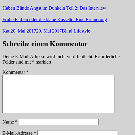
Haben Blinde Angst im Dunkeln Teil 2: Das Interview
Frühe Farben oder die blaue Kassette: Eine Erinnerung
Autor
Veröffentlicht
Kategorien
Kati
20. Mai 2017
20. Mai 2017
Blind Lifestyle
am
Schreibe einen Kommentar
Deine E-Mail-Adresse wird nicht veröffentlicht.
Erforderliche
Felder sind mit
*
markiert
Kommentar
*
Name
*
E-Mail-Adresse
*