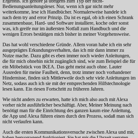
Ergebnis. Ich gehöre ja übrigens zum Typ der nicht-
Bedienungsanleitungsleser. Nur, wenn ich gar nicht mehr
weiterkomme, lese ich Handbücher. Normalerweise handele ich
nach dem try and error Prinzip. Da ist es egal, ob ich einen Schrank
zusammenbaue, Hard- und Software installiere, koche oder sonst
was, ich greife nur im äußersten Notfall zum Handbuch und die
wenigen Errors bestätigen mich bisher in meiner Vorgehensweise.
Das hat wohl verschiedene Gründe. Allem voran habe ich ein sehr
ausgeprägtes Erkundungsverhalten, das ich mir dann immer zu
Nutze mache. Dazu gibt es eben immer noch wieder Anleitungen,
die für mich ohnehin nicht zugänglich sind, wie zum Beispiel die für
ein Möbelstück von IKEA. Das geht meist auch ohne. Lauter
Ausreden für meine Faulheit, denn, trotz immer noch vorhandener
Hindernisse, finden sich Mittlerweile doch sehr viele Anleitungen im
Netz, sodass auch ich sie mit der entsprechenden Hilfstechnologie
lesen kann. Ein riesen Fortschritt zu früheren Jahren.
Wie nicht anders zu erwarten, hatte ich mich also auch mit Alexa
vorher nicht ausführlicher beschäftigt. Aber, Meiner Meinung nach
benötigt man für die Einrichtung des ganzen kaum eine Anleitung,
die App und Alexa führen einen durch den Prozess, sodaß man sich
nicht verlaufen kann.
Auch die ersten Kommunikationsversuche zwischen Alexa und mir,
haben hervorragend funktioniert. Sie hat mir die Uhrzeit verraten,