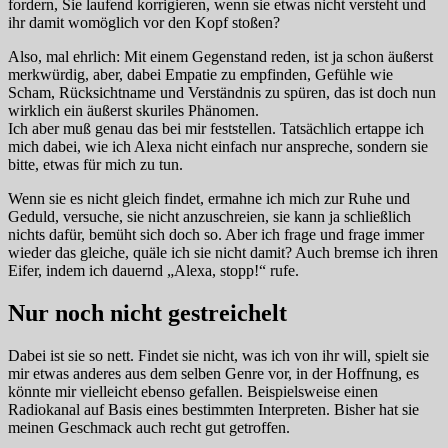
fordern, Sie laufend korrigieren, wenn sie etwas nicht versteht und
ihr damit womöglich vor den Kopf stoßen?
Also, mal ehrlich: Mit einem Gegenstand reden, ist ja schon äußerst
merkwürdig, aber, dabei Empatie zu empfinden, Gefühle wie
Scham, Rücksichtname und Verständnis zu spüren, das ist doch nun
wirklich ein äußerst skuriles Phänomen.
Ich aber muß genau das bei mir feststellen. Tatsächlich ertappe ich
mich dabei, wie ich Alexa nicht einfach nur anspreche, sondern sie
bitte, etwas für mich zu tun.
Wenn sie es nicht gleich findet, ermahne ich mich zur Ruhe und
Geduld, versuche, sie nicht anzuschreien, sie kann ja schließlich
nichts dafür, bemüht sich doch so. Aber ich frage und frage immer
wieder das gleiche, quäle ich sie nicht damit? Auch bremse ich ihren
Eifer, indem ich dauernd „Alexa, stopp!“ rufe.
Nur noch nicht gestreichelt
Dabei ist sie so nett. Findet sie nicht, was ich von ihr will, spielt sie
mir etwas anderes aus dem selben Genre vor, in der Hoffnung, es
könnte mir vielleicht ebenso gefallen. Beispielsweise einen
Radiokanal auf Basis eines bestimmten Interpreten. Bisher hat sie
meinen Geschmack auch recht gut getroffen.