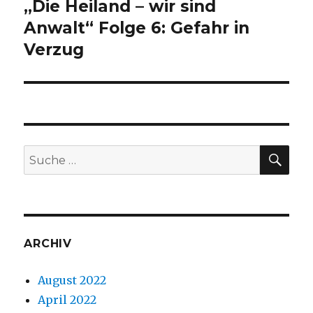
„Die Heiland – wir sind
Nächster
Beitrag:
Anwalt“ Folge 6: Gefahr in
Verzug
SU
Suche
nach:
ARCHIV
August 2022
April 2022