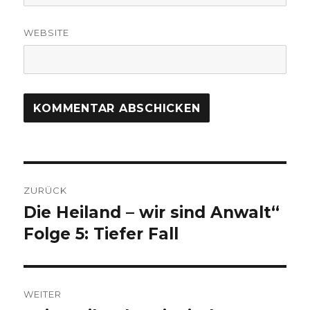
WEBSITE
Beitragsnavigation
ZURÜCK
Die Heiland – wir sind Anwalt“
Vorheriger
Beitrag:
Folge 5: Tiefer Fall
WEITER