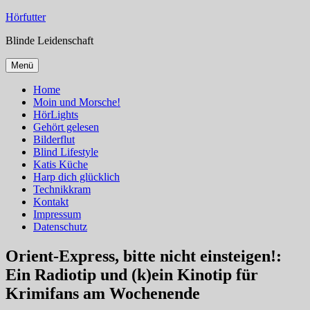
Zum
Hörfutter
Inhalt
Blinde Leidenschaft
springen
Menü
Home
Moin und Morsche!
HörLights
Gehört gelesen
Bilderflut
Blind Lifestyle
Katis Küche
Harp dich glücklich
Technikkram
Kontakt
Impressum
Datenschutz
Orient-Express, bitte nicht einsteigen!:
Ein Radiotip und (k)ein Kinotip für
Krimifans am Wochenende