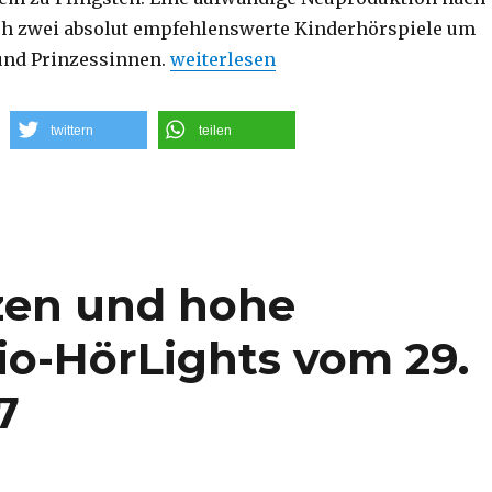
ch zwei absolut empfehlenswerte Kinderhörspiele um
„Möpse, Mäuse, Maulwürfe: Die Radio
und Prinzessinnen.
weiterlesen
twittern
teilen
zen und hohe
dio-HörLights vom 29.
7