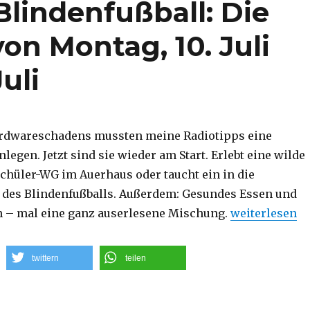
Blindenfußball: Die
on Montag, 10. Juli
uli
rdwareschadens mussten meine Radiotipps eine
egen. Jetzt sind sie wieder am Start. Erlebt eine wilde
Schüler-WG im Auerhaus oder taucht ein in die
 des Blindenfußballs. Außerdem: Gesundes Essen und
„Fauler Fisch 
ch – mal eine ganz auserlesene Mischung.
weiterlesen
twittern
teilen