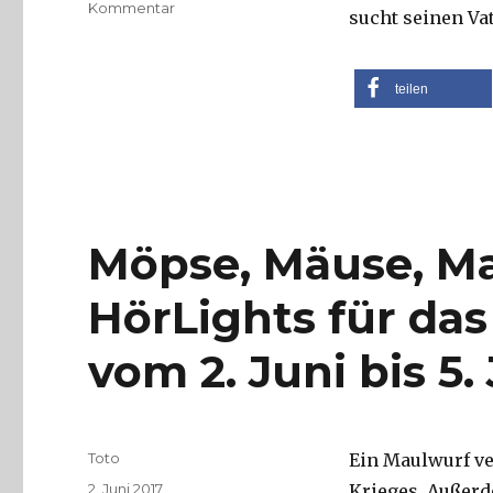
zu
Kommentar
sucht seinen Va
Nachtwachen
im
Schnee:
teilen
Die
Radio-
HörLights
vom
6.
Juni
bis
Möpse, Mäuse, Ma
8.
Juni
HörLights für da
2017
vom 2. Juni bis 5.
Autor
Toto
Ein Maulwurf ve
Veröffentlicht
2. Juni 2017
Krieges. Außerd