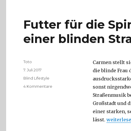
von
Montag,
10.
Futter für die Sp
Juli
bis
einer blinden St
Mittwoch,
12.
Juli
Autor
Toto
Carmen stellt si
Veröffentlicht
7. Juli 2017
die blinde Frau 
am
Kategorien
Blind Lifestyle
ausdrucksstarke
zu
4 Kommentare
sonst nirgendwo
Futter
Straßenmusik be
für
Großstadt und d
die
Spirits:
einer starken, s
Unterwegs
„Futter fü
lässt.
weiterles
mit
einer