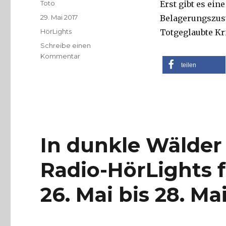
Autor
Toto
Erst gibt es ei
Veröffentlicht
29. Mai 2017
Belagerungszus
am
Kategorien
HörLights
Totgeglaubte Kr
Schreibe einen
zu
Kommentar
teilen
Niedere
Frequenzen
und
hohe
Literatur:
Die
Radio-
In dunkle Wälder
HörLights
vom
Radio-HörLights
29.
Mai
bis
26. Mai bis 28. Ma
1.
Juni
2017