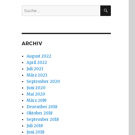
SUCHEN
Suche
nach:
ARCHIV
August 2022
April 2022
Juli 2021
März 2021
September 2020
Juni 2020
und Blindenfußball: Die Radio-HörLights von Montag, 10. J
Mai 2020
März 2019
Dezember 2018
Oktober 2018
September 2018
Juli 2018
Juni 2018