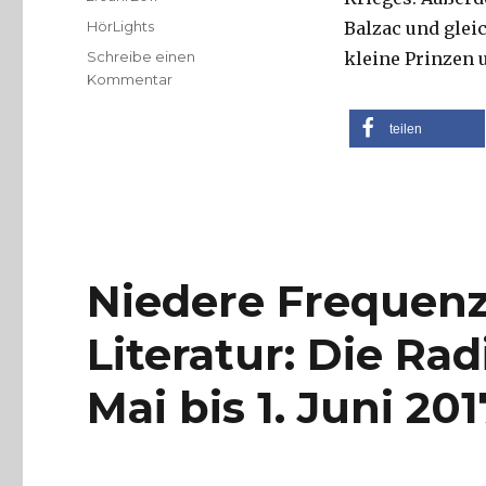
am
Kategorien
HörLights
Balzac und glei
Schreibe einen
kleine Prinzen 
zu
Kommentar
Möpse,
Mäuse,
teilen
Maulwürfe:
Die
Radio-
HörLights
für
das
Niedere Frequen
Pfingstwochenende
vom
2.
Literatur: Die Ra
Juni
bis
Mai bis 1. Juni 201
5.
Juni
2017