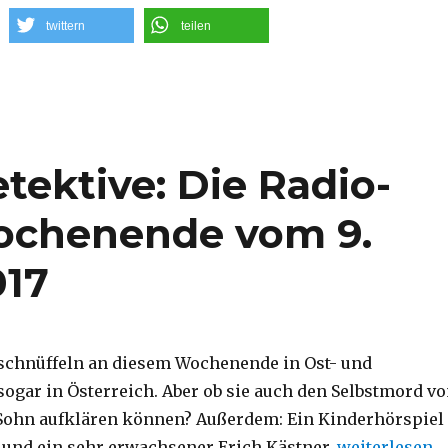
twittern
teilen
tektive: Die Radio-
Wochenende vom 9.
017
 schnüffeln an diesem Wochenende in Ost- und
sogar in Österreich. Aber ob sie auch den Selbstmord v
Sohn aufklären können? Außerdem: Ein Kinderhörspiel
„Fabian und d
 und ein sehr erwachsener Erich Kästner.
weiterlesen