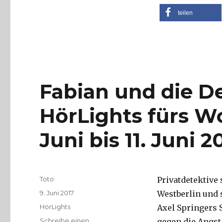
blinden
teilen
Straßenmusikerin
Fabian und die De
HörLights fürs 
Juni bis 11. Juni 2
Autor
Toto
Privatdetektive
Veröffentlicht
9. Juni 2017
Westberlin und 
am
Kategorien
HörLights
Axel Springers 
Schreibe einen
gegen die Angst