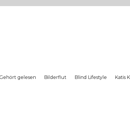
Gehört gelesen
Bilderflut
Blind Lifestyle
Katis 