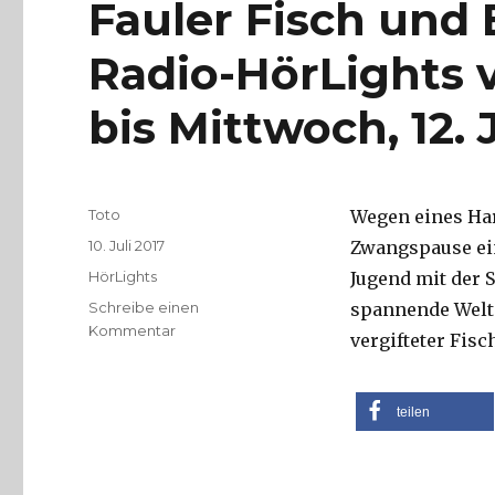
Fauler Fisch und 
Radio-HörLights v
bis Mittwoch, 12. J
Autor
Toto
Wegen eines Ha
Veröffentlicht
10. Juli 2017
Zwangspause einl
am
Kategorien
HörLights
Jugend mit der 
Schreibe einen
spannende Welt
zu
Kommentar
vergifteter Fis
Fauler
Fisch
und
teilen
Blindenfußball:
Die
Radio-
HörLights