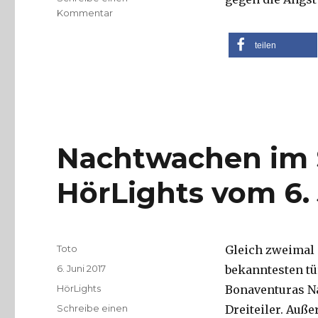
zu
Kommentar
Fabian
und
teilen
die
Detektive:
Die
Radio-
HörLights
fürs
Nachtwachen im S
Wochenende
vom
9.
HörLights vom 6. 
Juni
bis
11.
Juni
Autor
Toto
Gleich zweimal 
2017
Veröffentlicht
6. Juni 2017
bekanntesten tü
am
Kategorien
HörLights
Bonaventuras Na
Schreibe einen
Dreiteiler. Auß