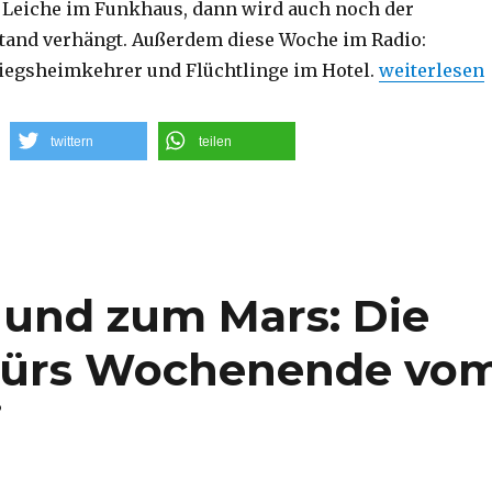
ne Leiche im Funkhaus, dann wird auch noch der
tand verhängt. Außerdem diese Woche im Radio:
„Niedere Fre
iegsheimkehrer und Flüchtlinge im Hotel.
weiterlesen
twittern
teilen
 und zum Mars: Die
 fürs Wochenende vo
i