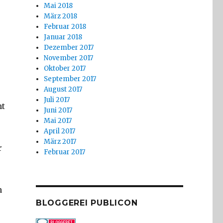
Mai 2018
März 2018
Februar 2018
Januar 2018
Dezember 2017
November 2017
Oktober 2017
September 2017
August 2017
Juli 2017
nt
Juni 2017
Mai 2017
April 2017
März 2017
r
Februar 2017
n
erin“
BLOGGEREI PUBLICON