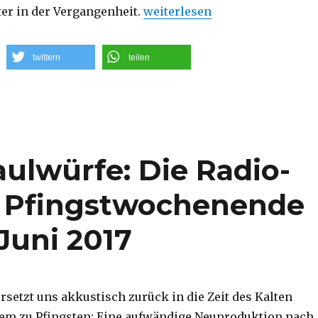
„Nachtwachen im Schnee: Die Ra
ter in der Vergangenheit.
weiterlesen
twittern
teilen
ulwürfe: Die Radio-
s Pfingstwochenende
 Juni 2017
rsetzt uns akkustisch zurück in die Zeit des Kalten
em zu Pfingsten: Eine aufwändige Neuproduktion nach