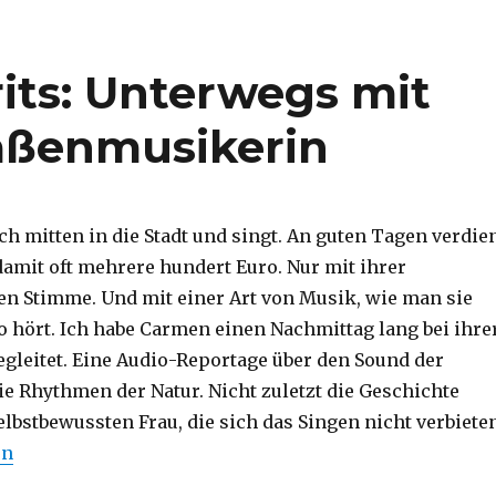
irits: Unterwegs mit
raßenmusikerin
ch mitten in die Stadt und singt. An guten Tagen verdie
damit oft mehrere hundert Euro. Nur mit ihrer
n Stimme. Und mit einer Art von Musik, wie man sie
 hört. Ich habe Carmen einen Nachmittag lang bei ihre
gleitet. Eine Audio-Reportage über den Sound der
ie Rhythmen der Natur. Nicht zuletzt die Geschichte
elbstbewussten Frau, die sich das Singen nicht verbiete
r die Spirits: Unterwegs mit einer blinden Straßenmusik
en