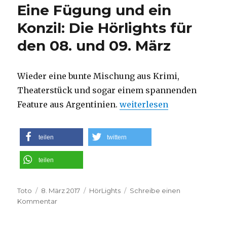
Eine Fügung und ein
im
Regen:
Konzil: Die Hörlights für
„Windy
den 08. und 09. März
City“,
das
neue
Album
Wieder eine bunte Mischung aus Krimi,
von
Theaterstück und sogar einem spannenden
Alison
„Eine Fügung und ein Konz
Feature aus Argentinien.
weiterlesen
Krauss
teilen
twittern
teilen
Autor
Veröffentlicht
Kategorien
Toto
8. März 2017
HörLights
Schreibe einen
am
zu
Kommentar
Eine
Fügung