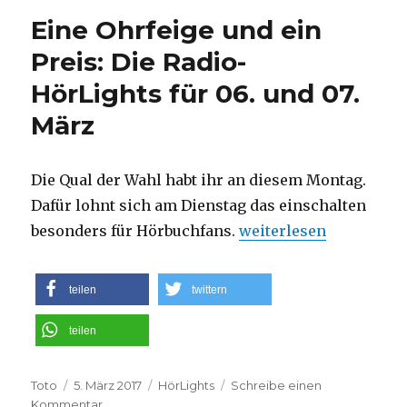
und
Eine Ohrfeige und ein
ein
Konzil:
Preis: Die Radio-
Die
HörLights für 06. und 07.
Hörlights
für
März
den
08.
und
Die Qual der Wahl habt ihr an diesem Montag.
09.
März
Dafür lohnt sich am Dienstag das einschalten
„Eine Ohrfeige und ein
besonders für Hörbuchfans.
weiterlesen
teilen
twittern
teilen
Autor
Veröffentlicht
Kategorien
Toto
5. März 2017
HörLights
Schreibe einen
am
zu
Kommentar