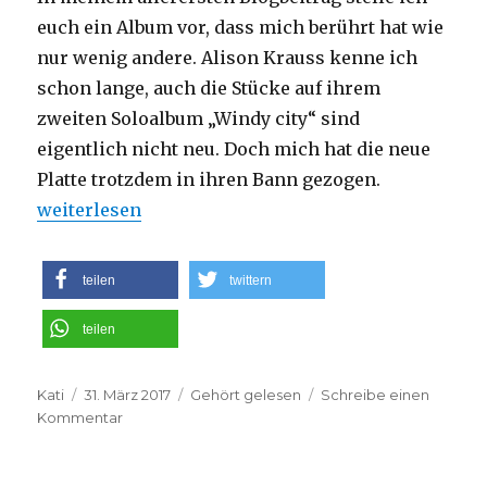
euch ein Album vor, dass mich berührt hat wie
nur wenig andere. Alison Krauss kenne ich
schon lange, auch die Stücke auf ihrem
zweiten Soloalbum „Windy city“ sind
eigentlich nicht neu. Doch mich hat die neue
Platte trotzdem in ihren Bann gezogen.
„Ein ruhiger Fluss im Regen: „Windy City“, das ne
weiterlesen
teilen
twittern
teilen
Autor
Veröffentlicht
Kategorien
Kati
31. März 2017
Gehört gelesen
Schreibe einen
am
zu
Kommentar
Ein
ruhiger
Fluss