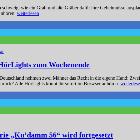
schweigt wie ein Grab und alte Gräber dafür ihre Geheimnisse ausplaud
„Ausgegraben:
anhören.
weiterlesen
Zwei
schwarze
Krimi-
HörLights
für
die
zu
ar
Osterwoche“
Ausgegraben:
Zwei
re-HörLights zum Wochenende
schwarze
Krimi-
 Deutschland nehmen zwei Männer das Recht in die eigene Hand: Zwe
HörLights
„Gestohle
zurück? Alle HörLights könnt ihr sofort im Browser anhören.
weiterles
für
Zeit
die
und
Osterwoche
Selbstjusti
Feature-
HörLight
zum
Wochene
rie „Ku’damm 56“ wird fortgesetzt