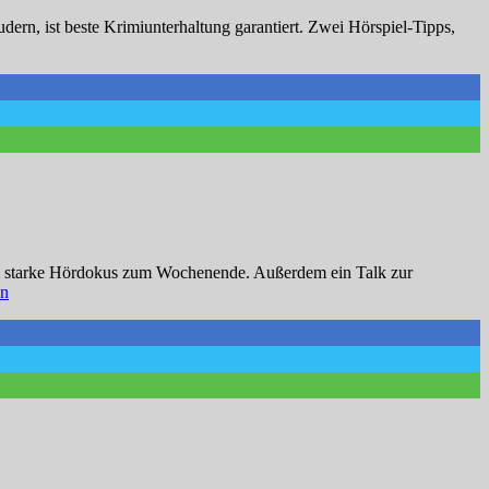
ern, ist beste Krimiunterhaltung garantiert. Zwei Hörspiel-Tipps,
i starke Hördokus zum Wochenende. Außerdem ein Talk zur
ne
en
z:
s
nde“