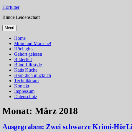
Zum
Hörfutter
Inhalt
Blinde Leidenschaft
springen
Menü
Home
Moin und Morsche!
HörLights
Gehört gelesen
Bilderflut
Blind Lifestyle
Katis Küche
Harp dich glücklich
Technikkram
Kontakt
Impressum
Datenschutz
Monat:
März 2018
Ausgegraben: Zwei schwarze Krimi-HörLig