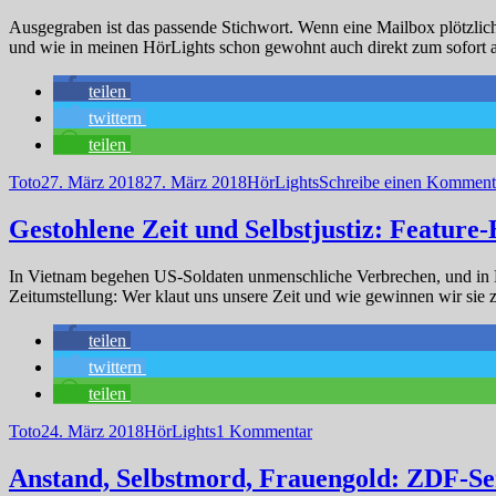
Ausgegraben ist das passende Stichwort. Wenn eine Mailbox plötzlich 
und wie in meinen HörLights schon gewohnt auch direkt zum sofort 
teilen
twittern
teilen
Autor
Veröffentlicht
Kategorien
Toto
27. März 2018
27. März 2018
HörLights
Schreibe einen Komment
am
Gestohlene Zeit und Selbstjustiz: Featu
In Vietnam begehen US-Soldaten unmenschliche Verbrechen, und in
Zeitumstellung: Wer klaut uns unsere Zeit und wie gewinnen wir sie 
teilen
twittern
teilen
Autor
Veröffentlicht
Kategorien
zu
Toto
24. März 2018
HörLights
1 Kommentar
am
Gestohlene
Zeit
Anstand, Selbstmord, Frauengold: ZDF-Se
und