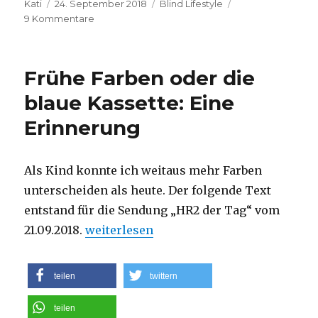
Autor
Veröffentlicht
Kategorien
Kati
24. September 2018
Blind Lifestyle
am
zu
9 Kommentare
Der
Ballengang
–
Frühe Farben oder die
Eine
Umstellung
blaue Kassette: Eine
für
Erinnerung
Träger
von
Minimalschuhen
Als Kind konnte ich weitaus mehr Farben
unterscheiden als heute. Der folgende Text
entstand für die Sendung „HR2 der Tag“ vom
„Frühe Farben oder die blaue Kassette: 
21.09.2018.
weiterlesen
teilen
twittern
teilen