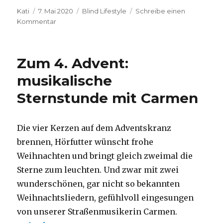
Autor
Veröffentlicht
Kategorien
Kati
7. Mai 2020
Blind Lifestyle
Schreibe einen
am
zu
Kommentar
Ein
Lebenszeichen
Zum 4. Advent:
musikalische
Sternstunde mit Carmen
Die vier Kerzen auf dem Adventskranz
brennen, Hörfutter wünscht frohe
Weihnachten und bringt gleich zweimal die
Sterne zum leuchten. Und zwar mit zwei
wunderschönen, gar nicht so bekannten
Weihnachtsliedern, gefühlvoll eingesungen
von unserer Straßenmusikerin Carmen.