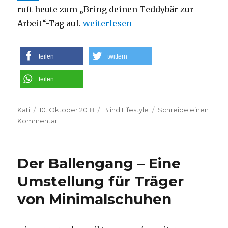
ruft heute zum „Bring deinen Teddybär zur
„Mal was Kleines zwischendurch – 
Arbeit“-Tag auf.
weiterlesen
teilen
twittern
teilen
Autor
Veröffentlicht
Kategorien
Kati
10. Oktober 2018
Blind Lifestyle
Schreibe einen
am
zu
Kommentar
Mal
was
Kleines
Der Ballengang – Eine
zwischendurch
–
Umstellung für Träger
Ein
von Minimalschuhen
Teddybär
bei
der
Arbeit