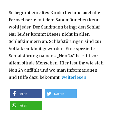
ganz
besonderes
So beginnt ein altes Kinderlied und auch die
Angebot
während
Fernsehserie mit dem Sandmännchen kennt
des
wohl jeder. Der Sandmann bringt den Schlaf.
Lockdowns
Nur leider kommt Dieser nicht in allen
Schlafzimmern an. Schlafstörungen sind zur
Volkskrankheit geworden. Eine spezielle
Schlafstörung namens „Non-24“ betrifft vor
allem blinde Menschen. Hier lest ihr wie sich
Non-24 anfühlt und wo man Informationen
„Der Sandmann ist da“
und Hilfe dazu bekommt.
weiterlesen
teilen
twittern
teilen