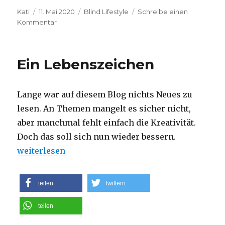
Autor
Veröffentlicht
Kategorien
Kati
11. Mai 2020
Blind Lifestyle
Schreibe einen
am
zu
Kommentar
Der
Sandmann
ist
Ein Lebenszeichen
da
Lange war auf diesem Blog nichts Neues zu
lesen. An Themen mangelt es sicher nicht,
aber manchmal fehlt einfach die Kreativität.
Doch das soll sich nun wieder bessern.
„Ein Lebenszeichen“
weiterlesen
teilen
twittern
teilen