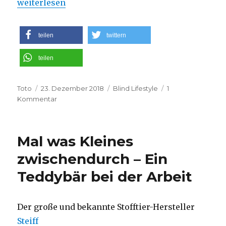
„Zum 4. Advent: musikalische Sternstunde mit Ca
weiterlesen
teilen
twittern
teilen
Autor
Veröffentlicht
Kategorien
Toto
23. Dezember 2018
Blind Lifestyle
1
am
zu
Kommentar
Zum
4.
Advent:
Mal was Kleines
musikalische
Sternstunde
zwischendurch – Ein
mit
Teddybär bei der Arbeit
Carmen
Der große und bekannte Stofftier-Hersteller
Steiff