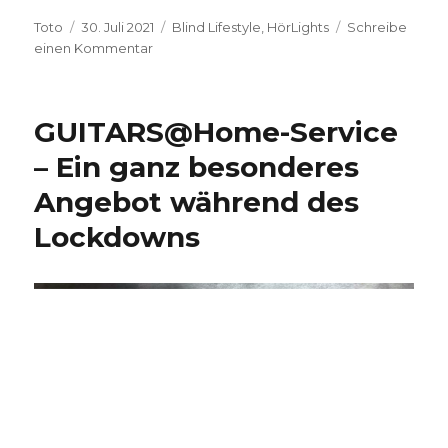
Autor
Veröffentlicht
Kategorien
Toto
30. Juli 2021
Blind Lifestyle
,
HörLights
Schreibe
am
zu
einen Kommentar
Von
Freund*innen
empfohlen:
GUITARS@Home-Service
„331
–
– Ein ganz besonderes
3
Angebot während des
Frauen,
3
Lockdowns
Religionen,
1
Thema“