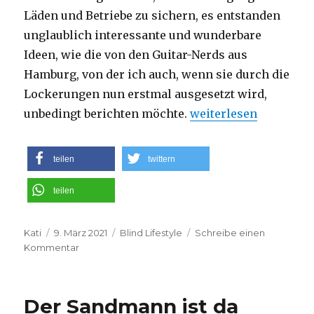
Läden und Betriebe zu sichern, es entstanden
unglaublich interessante und wunderbare
Ideen, wie die von den Guitar-Nerds aus
Hamburg, von der ich auch, wenn sie durch die
Lockerungen nun erstmal ausgesetzt wird,
„GUITARS@Home-Servi
unbedingt berichten möchte.
weiterlesen
teilen
twittern
teilen
Autor
Veröffentlicht
Kategorien
Kati
9. März 2021
Blind Lifestyle
Schreibe einen
am
zu
Kommentar
GUITARS@Home-
Service
–
Der Sandmann ist da
Ein