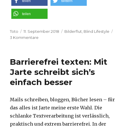
teilen
twittern
teilen
Autor
Veröffentlicht
Kategorien
Toto
11. September 2018
Bilderflut
,
Blind Lifestyle
am
zu
3 Kommentare
„Die
Heiland“
Folge
Barrierefrei texten: Mit
2:
Tödliche
Jarte schreibt sich’s
Tropfen
einfach besser
Mails schreiben, bloggen, Bücher lesen – für
das alles ist Jarte meine erste Wahl. Die
schlanke Textverarbeitung ist verlässlich,
praktisch und extrem barrierefrei. In der