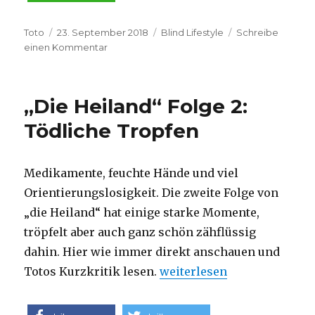
Autor
Veröffentlicht
Kategorien
Toto
23. September 2018
Blind Lifestyle
Schreibe
am
zu
einen Kommentar
Frühe
Farben
oder
„Die Heiland“ Folge 2:
die
blaue
Tödliche Tropfen
Kassette:
Eine
Erinnerung
Medikamente, feuchte Hände und viel
Orientierungslosigkeit. Die zweite Folge von
„die Heiland“ hat einige starke Momente,
tröpfelt aber auch ganz schön zähflüssig
dahin. Hier wie immer direkt anschauen und
„„Die Heiland“ Folge 2: Tö
Totos Kurzkritik lesen.
weiterlesen