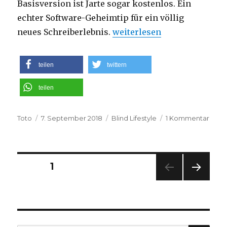
Basisversion ist Jarte sogar kostenlos. Ein
echter Software-Geheimtip für ein völlig
„Barrierefrei texten: Mit Jar
neues Schreiberlebnis.
weiterlesen
teilen
twittern
teilen
Autor
Veröffentlicht
Kategorien
zu
Toto
7. September 2018
Blind Lifestyle
1 Kommentar
am
Barri
texte
Mit
Jarte
Seitennummerierung
SEITE
1
schre
sich’s
NÄC
der
einfa
HSTE
bess
SEIT
Beiträge
E