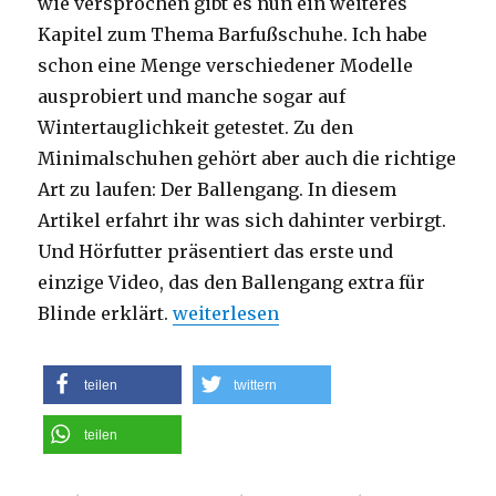
wie versprochen gibt es nun ein weiteres
Kapitel zum Thema Barfußschuhe. Ich habe
schon eine Menge verschiedener Modelle
ausprobiert und manche sogar auf
Wintertauglichkeit getestet. Zu den
Minimalschuhen gehört aber auch die richtige
Art zu laufen: Der Ballengang. In diesem
Artikel erfahrt ihr was sich dahinter verbirgt.
Und Hörfutter präsentiert das erste und
einzige Video, das den Ballengang extra für
„Der Ballengang – Eine Umstellung
Blinde erklärt.
weiterlesen
teilen
twittern
teilen