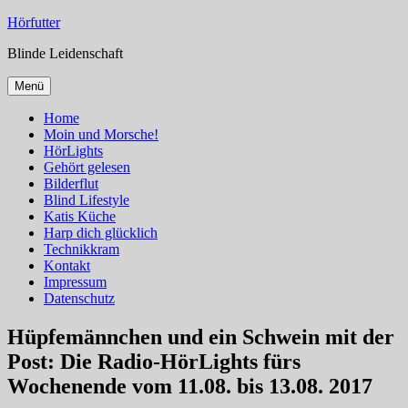
Zum
Hörfutter
Inhalt
Blinde Leidenschaft
springen
Menü
Home
Moin und Morsche!
HörLights
Gehört gelesen
Bilderflut
Blind Lifestyle
Katis Küche
Harp dich glücklich
Technikkram
Kontakt
Impressum
Datenschutz
Hüpfemännchen und ein Schwein mit der
Post: Die Radio-HörLights fürs
Wochenende vom 11.08. bis 13.08. 2017