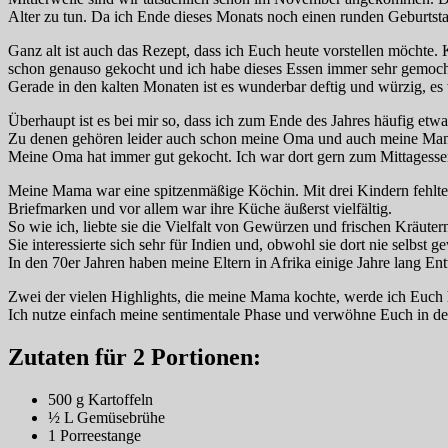
Alter zu tun. Da ich Ende dieses Monats noch einen runden Geburtsta
Ganz alt ist auch das Rezept, dass ich Euch heute vorstellen möcht
schon genauso gekocht und ich habe dieses Essen immer sehr gemoch
Gerade in den kalten Monaten ist es wunderbar deftig und würzig, es 
Überhaupt ist es bei mir so, dass ich zum Ende des Jahres häufig etwa
Zu denen gehören leider auch schon meine Oma und auch meine Ma
Meine Oma hat immer gut gekocht. Ich war dort gern zum Mittagesse
Meine Mama war eine spitzenmäßige Köchin. Mit drei Kindern fehlte ih
Briefmarken und vor allem war ihre Küche äußerst vielfältig.
So wie ich, liebte sie die Vielfalt von Gewürzen und frischen Kräuter
Sie interessierte sich sehr für Indien und, obwohl sie dort nie selbst 
In den 70er Jahren haben meine Eltern in Afrika einige Jahre lang En
Zwei der vielen Highlights, die meine Mama kochte, werde ich Euch 
Ich nutze einfach meine sentimentale Phase und verwöhne Euch in 
Zutaten für 2 Portionen:
500 g Kartoffeln
½ L Gemüsebrühe
1 Porreestange