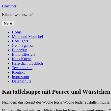
Zum
Hörfutter
Inhalt
Blinde Leidenschaft
springen
Menü
Home
Moin und Morsche!
HörLights
Gehört gelesen
Bilderflut
Blind Lifestyle
Katis Küche
Harp dich glücklich
Technikkram
Kontakt
Impressum
Datenschutz
Kartoffelsuppe mit Porree und Würstche
Nachdem das Rezept der Woche letzte Woche leider ausfallen mußte, k
Mittlerweile sind wir tatsächlich schon im November angekommen. Das