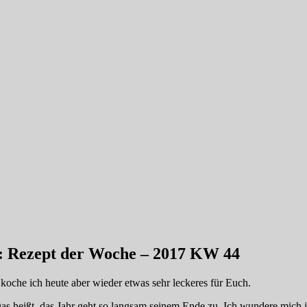
n: Rezept der Woche – 2017 KW 44
oche ich heute aber wieder etwas sehr leckeres für Euch.
 heißt, das Jahr geht so langsam seinem Ende zu. Ich wundere mich jed